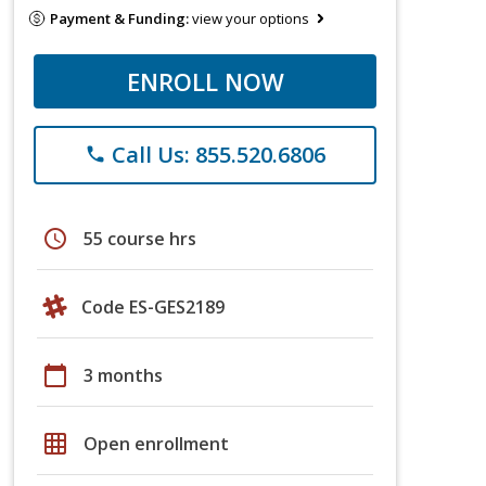
Payment & Funding:
view your options
ENROLL NOW
Call Us: 855.520.6806
phone
schedule
55 course hrs
Code ES-GES2189
calendar_today
3 months
grid_on
Open enrollment