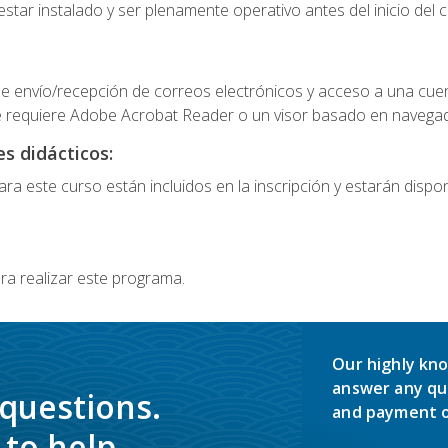
star instalado y ser plenamente operativo antes del inicio del c
e envío/recepción de correos electrónicos y acceso a una cue
 requiere Adobe Acrobat Reader o un visor basado en navegador
s didácticos:
a este curso están incluidos en la inscripción y estarán disponi
ra realizar este programa.
Our highly kno
answer any qu
 questions.
and payment o
to help.