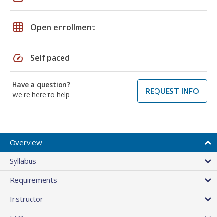
grid_on
Open enrollment
speed
Self paced
Have a question?
REQUEST INFO
We're here to help
Overview
Syllabus
Requirements
Instructor