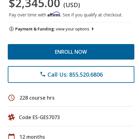
$2,345.00
(USD)
Affirm
Pay over time with
. See if you qualify at checkout.
Payment & Funding:
view your options
ENROLL NOW
Call Us: 855.520.6806
phone
schedule
228 course hrs
Code ES-GES7073
calendar_today
12 months