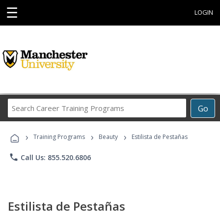
☰
LOGIN
Search
Go
Career
Training
›
›
›
Programs
Training Programs
Beauty
Estilista de Pestañas
phone
Call Us: 855.520.6806
Estilista de Pestañas